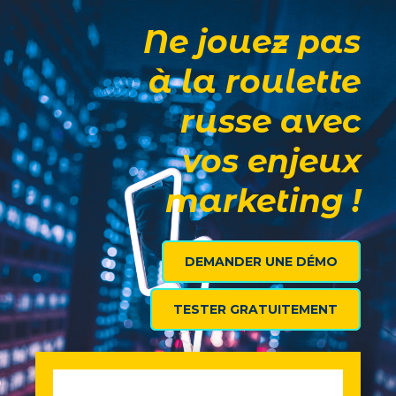
Ne jouez pas
à la roulette
russe avec
vos enjeux
marketing !
DEMANDER UNE DÉMO
TESTER GRATUITEMENT