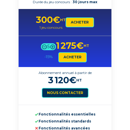
Durée du jeu concours :
30 jours max
300
€
HT
ACHETER
1 jeu concours
1 275
€
HT
5
-15
%
ACHETER
Abonnement annuel à partir de
3 120
€
HT
NOUS CONTACTER
Fonctionnalités essentielles
Fonctionnalités standards
Fonctionnalités avancées