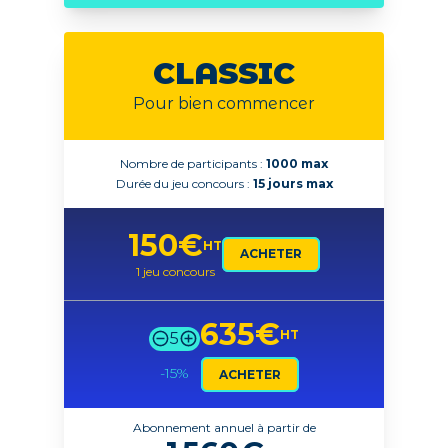
CLASSIC
Pour bien commencer
Nombre de participants :
1000 max
Durée du jeu concours :
15 jours max
150
€
HT
ACHETER
1 jeu concours
635
€
HT
5
-15
%
ACHETER
Abonnement annuel à partir de